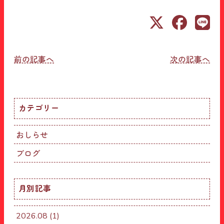
投
前の記事へ
次の記事へ
稿
ナ
カテゴリー
ビ
ゲ
おしらせ
ー
ブログ
シ
ョ
月別記事
ン
2026.08
(1)